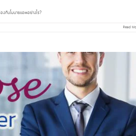
วข้องกับโมบายแอพอย่างไร?
Read Mo