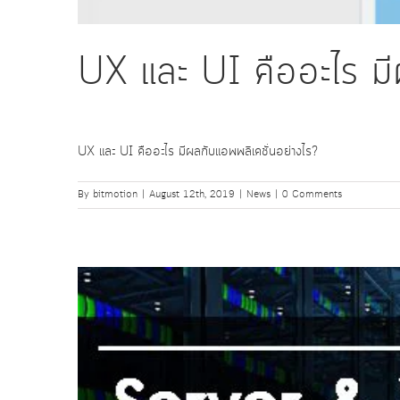
UX และ UI คืออะไร มี
UX และ UI คืออะไร มีผลกับแอพพลิเคชั่นอย่างไร?
By
bitmotion
|
August 12th, 2019
|
News
|
0 Comments