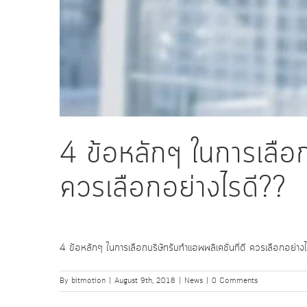
4 ข้อหลักๆ ในการเลือกบ
ควรเลือกอย่างไรดี??
4 ข้อหลักๆ ในการเลือกบริษัทรับทำแอพพลิเคชั่นที่ดี ควรเลือกอย่าง
By
bitmotion
|
August 9th, 2018
|
News
|
0 Comments