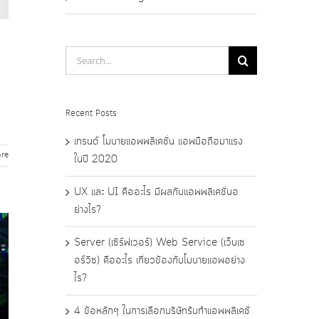
Search
for:
Recent Posts
เทรนด์ โมบายแอพพลิเคชั่น แอพมือถือมาแรง
re
ในปี 2020
UX และ UI คืออะไร มีผลกับแอพพลิเคชั่นอ
ย่างไร?
Server (เซิร์ฟเวอร์) Web Service (เว็บเซ
อร์วิซ) คืออะไร เกี่ยวข้องกับโมบายแอพอย่าง
ไร?
4 ข้อหลักๆ ในการเลือกบริษัทรับทำแอพพลิเคชั่