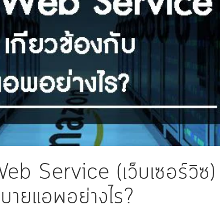
Web Service (เว็บเซอร์วิซ)
โมบายแอพอย่างไร?