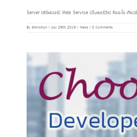
Server (เซิร์ฟเวอร์) Web Service (เว็บเซอร์วิซ) คืออะไร เกี่ย
By
bitmotion
|
July 29th, 2019
|
News
|
0 Comments