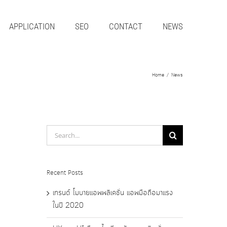
APPLICATION
SEO
CONTACT
NEWS
Home
News
Search
for:
Recent Posts
เทรนด์ โมบายแอพพลิเคชั่น แอพมือถือมาแรง
ในปี 2020