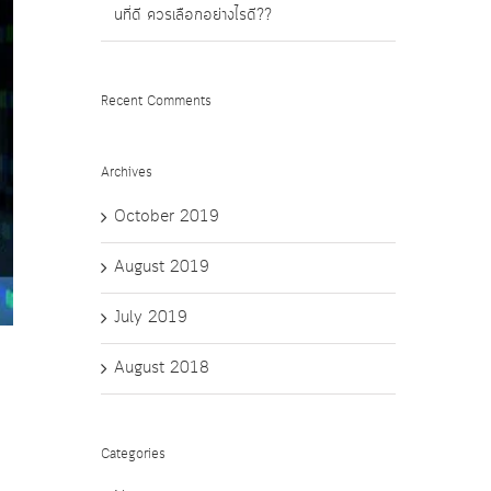
นที่ดี ควรเลือกอย่างไรดี??
Recent Comments
Archives
October 2019
August 2019
July 2019
August 2018
Categories