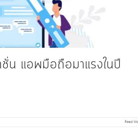
ชั่น แอพมือถือมาแรงในปี
Read Mo